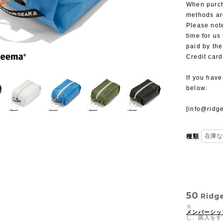
When purch
methods ar
Please note
time for us
paid by the
Credit card
If you have
below:
[
info@ridg
種類
50
Ridg
※
メンバーシッ
し、購入をす