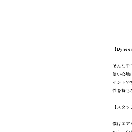
【Dynee
そんな中で
使い心地
イントで
性を持ち
【スタッ
僕はエア
かし、シ