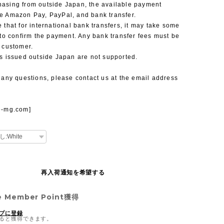
asing from outside Japan, the available payment
e Amazon Pay, PayPal, and bank transfer.
 that for international bank transfers, it may take some
 to confirm the payment. Any bank transfer fees must be
 customer.
s issued outside Japan are not supported.
 any questions, please contact us at the email address
e-mg.com
]
再入荷通知を希望する
e Member Point
獲得
プに登録
ると獲得できます。