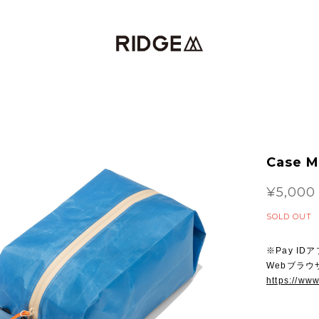
Case 
¥5,000
SOLD OUT
※Pay I
Webブラ
https://ww