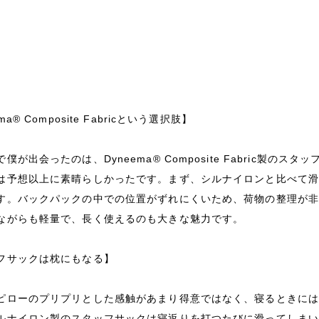
ma® Composite Fabricという選択肢】
僕が出会ったのは、Dyneema® Composite Fabric製
は予想以上に素晴らしかったです。まず、シルナイロンと比べて
す。バックパックの中での位置がずれにくいため、荷物の整理が
ながらも軽量で、長く使えるのも大きな魅力です。
フサックは枕にもなる】
ピローのプリプリとした感触があまり得意ではなく、寝るときに
ルナイロン製のスタッフサックは寝返りを打つたびに滑ってしま