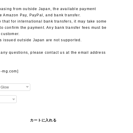
asing from outside Japan, the available payment
e Amazon Pay, PayPal, and bank transfer.
 that for international bank transfers, it may take some
 to confirm the payment. Any bank transfer fees must be
 customer.
s issued outside Japan are not supported.
 any questions, please contact us at the email address
e-mg.com
]
カートに入れる