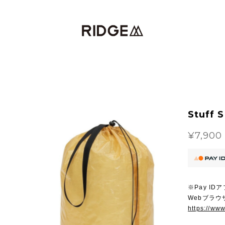
Stuff 
¥7,900
※Pay I
Webブラ
https://ww