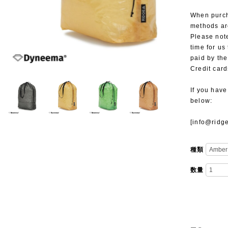
When purch
methods ar
Please note
time for us
paid by the
Credit card
If you have
below:
[
info@ridg
種類
数量