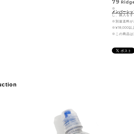
79
Ridg
※
メンバーシッ
し、購入をす
※別途送料が
※¥18,00
※この商品は
uction