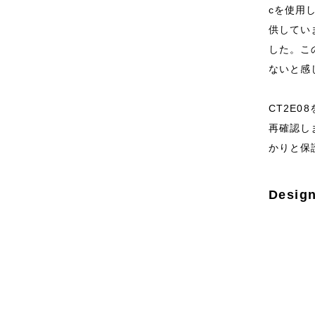
cを使用
供していま
した。こ
ないと感
CT2E0
再確認し
かりと保
Desig