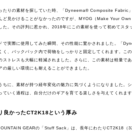
たりの素材を探していた時、「Dyneema® Composite Fa
ど見かけることがなかったのですが、MYOG（Make Your O
した。その評判に惹かれ、2018年にこの素材を使って初めてスタ
で実際に使用してみた瞬間、その性能に驚かされました。「Dyneema®
くく、バックパック内で荷物をしっかりと固定してくれます。こ
のストレスも大幅に軽減されました。さらに、この素材は軽量で
アの厳しい環境にも耐えることができました。
うちに、素材が持つ経年変化の魅力に気づくようになりました。
っていく過程は、自分だけのギアを育てる楽しさを与えてくれま
り良かったCT2K18という厚み
MOUNTAIN GEARの「Stuff Sack」は、長年にわたりCT2K18（32