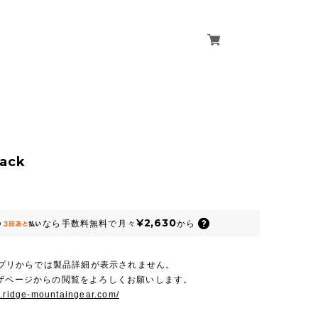
Sack
¥2,630
なら
手数料無料で
月々
から
Dアプリからでは製品詳細が表示されません。
ウザページからの閲覧をよろしくお願いします。
w.ridge-mountaingear.com/