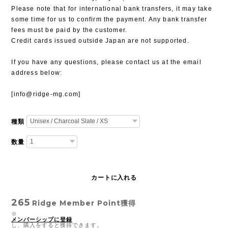
Please note that for international bank transfers, it may take
some time for us to confirm the payment. Any bank transfer
fees must be paid by the customer.
Credit cards issued outside Japan are not supported.
If you have any questions, please contact us at the email
address below:
[
info@ridge-mg.com
]
種類
数量
カートに入れる
265
Ridge Member Point
獲得
※
メンバーシップに登録
し、購入をすると獲得できます。