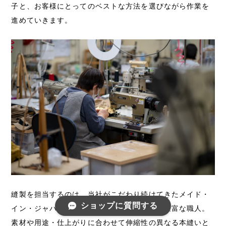
子と、お客様にとってのベストな方法を選びながら作業を
進めていきます。
縫製を担当するのは、当社がこだわり続けてきたメイド・
ショップに質問する
イン・ジャパンの帽子づくりを支える、経験豊富な職人。
素材や用途・仕上がりに合わせて伸縮性の異なる本縫いと