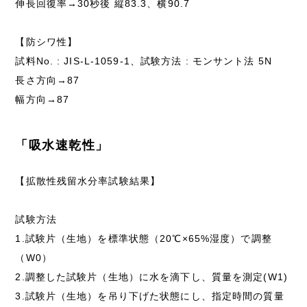
伸長回復率→30秒後 縦83.3、横90.7
【防シワ性】
試料No. : JIS-L-1059-1、試験方法 : モンサント法 5N
長さ方向→87
幅方向→87
「吸水速乾性」
【拡散性残留水分率試験結果】
試験方法
1.試験片（生地）を標準状態（20℃×65%湿度）で調整
（W0）
2.調整した試験片（生地）に水を滴下し、質量を測定(W1)
3.試験片（生地）を吊り下げた状態にし、指定時間の質量