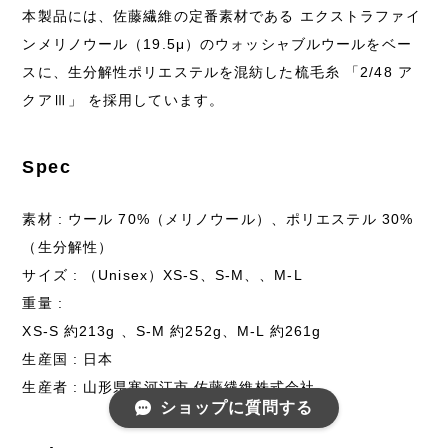
本製品には、佐藤繊維の定番素材である エクストラファイ
ンメリノウール（19.5μ）のウォッシャブルウールをベー
スに、生分解性ポリエステルを混紡した梳毛糸 「2/48 ア
クアⅢ」 を採用しています。
Spec
素材 : ウール 70%（メリノウール）、ポリエステル 30%
（生分解性）
サイズ : （Unisex）XS-S、S-M、、M-L
重量 :
XS-S 約213g 、S-M 約252g、M-L 約261g
生産国 : 日本
生産者 : 山形県寒河江市 佐藤繊維株式会社
ショップに質問する