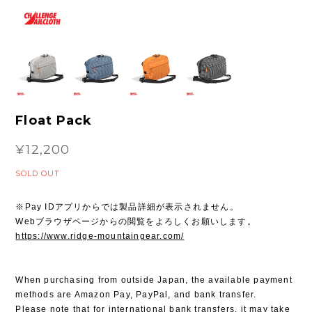
Float Pack
¥12,200
SOLD OUT
※Pay IDアプリからでは製品詳細が表示されません。
Webブラウザページからの閲覧をよろしくお願いします。
https://www.ridge-mountaingear.com/
When purchasing from outside Japan, the available payment
methods are Amazon Pay, PayPal, and bank transfer.
Please note that for international bank transfers, it may take