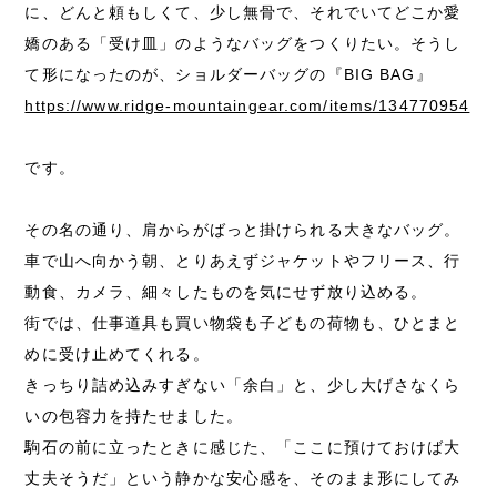
に、どんと頼もしくて、少し無骨で、それでいてどこか愛
嬌のある「受け皿」のようなバッグをつくりたい。そうし
て形になったのが、ショルダーバッグの『BIG BAG』
https://www.ridge-mountaingear.com/items/134770954
です。
その名の通り、肩からがばっと掛けられる大きなバッグ。
車で山へ向かう朝、とりあえずジャケットやフリース、行
動食、カメラ、細々したものを気にせず放り込める。
街では、仕事道具も買い物袋も子どもの荷物も、ひとまと
めに受け止めてくれる。
きっちり詰め込みすぎない「余白」と、少し大げさなくら
いの包容力を持たせました。
駒石の前に立ったときに感じた、「ここに預けておけば大
丈夫そうだ」という静かな安心感を、そのまま形にしてみ