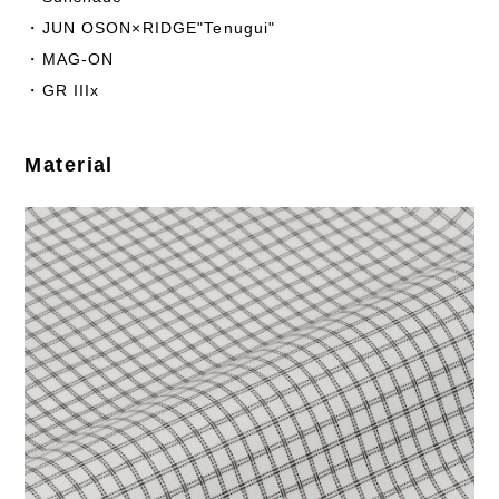
・JUN OSON×RIDGE"Tenugui"
・MAG-ON
・GR IIIx
Material