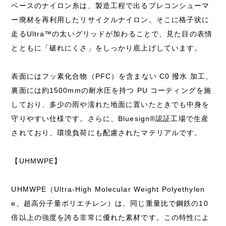
ベースのナイロン糸は、製造工程で出るプレコンシューマ
ー廃材を再利用したリサイクルナイロン。そこに格子状に
走るUltra™の太いグリッドが加わることで、見た目の表情
とともに「破れにくさ」をしっかり底上げしています。
表面にはフッ素化合物（PFC）を含まない C0 撥水 加工、
裏面には約1500mmの耐水圧を持つ PU コーティングを施
しており、多少の雨や濡れた地面に置いたときでも中身を
守りやすい仕様です。さらに、Bluesign®認証工場で生産
されており、環境負荷にも配慮されたマテリアルです。
【UHMWPE】
UHMWPE（Ultra-High Molecular Weight Polyethylen
e、超高分子量ポリエチレン）は、同じ重量比で鋼鉄の10
倍以上の強度を誇る非常に優れた素材です。この特性によ