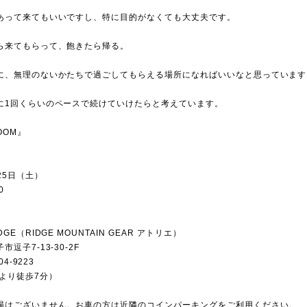
あって来てもいいですし、特に目的がなくても大丈夫です。
ら来てもらって、飽きたら帰る。
に、無理のないかたちで過ごしてもらえる場所になればいいなと思っています
に1回くらいのペースで続けていけたらと考えています。
OOM』
月25日（土）
0
GE（RIDGE MOUNTAIN GEAR アトリエ）
逗子7-13-30-2F
04-9223
駅より徒歩7分）
場はございません。お車の方は近隣のコインパーキングをご利用ください。