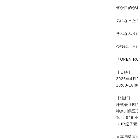
何か目的が
気になった
そんなふう
今後は、月
『OPEN R
【日時】
2026年4
13:00-18:0
【場所】
株式会社RID
神奈川県逗子市
Tel：046-4
（JR逗子
※専用駐車