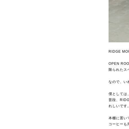
RIDGE 
OPEN 
限られたス
なので、い
僕としては
普段、RID
れしいです
本棚に置い
コーヒーも