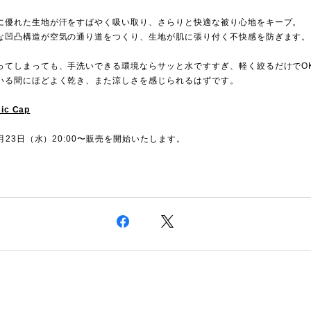
に優れた生地が汗をすばやく吸い取り、さらりと快適な被り心地をキープ。
な凹凸構造が空気の通り道をつくり、生地が肌に張り付く不快感を防ぎます。
ってしまっても、手洗いできる環境ならサッと水ですすぎ、軽く絞るだけでO
いる間にほどよく乾き、また涼しさを感じられるはずです。
ic Cap
7月23日（水）20:00〜販売を開始いたします。