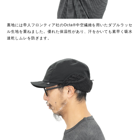
裏地には帝人フロンティア社のOcta®中空繊維を用いたダブルラッセ
ル生地を重ねました。優れた保温性があり、汗をかいても素早く吸水
速乾しムレを防ぎます​。