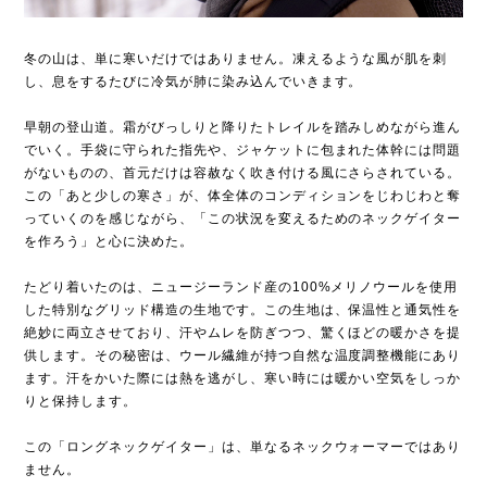
冬の山は、単に寒いだけではありません。凍えるような風が肌を刺
し、息をするたびに冷気が肺に染み込んでいきます。
早朝の登山道。霜がびっしりと降りたトレイルを踏みしめながら進ん
でいく。手袋に守られた指先や、ジャケットに包まれた体幹には問題
がないものの、首元だけは容赦なく吹き付ける風にさらされている。
この「あと少しの寒さ」が、体全体のコンディションをじわじわと奪
っていくのを感じながら、「この状況を変えるためのネックゲイター
を作ろう」と心に決めた。
たどり着いたのは、ニュージーランド産の100%メリノウールを使用
した特別なグリッド構造の生地です。この生地は、保温性と通気性を
絶妙に両立させており、汗やムレを防ぎつつ、驚くほどの暖かさを提
供します。その秘密は、ウール繊維が持つ自然な温度調整機能にあり
ます。汗をかいた際には熱を逃がし、寒い時には暖かい空気をしっか
りと保持します。
この「ロングネックゲイター」は、単なるネックウォーマーではあり
ません。