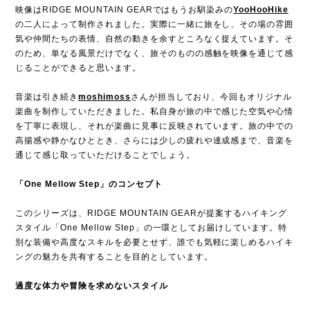
映像はRIDGE MOUNTAIN GEARではもうお馴染みの
YooHooHike
の二人によって制作されました。実際に一緒に旅をし、その場の雰囲
気や仲間たちの表情、自然の動きを余すところなく捉えています。そ
のため、単なる風景だけでなく、旅そのものの感触を映像を通じて感
じることができると思います。
音楽は引き続き
moshimoss
さんが担当しており、今回もオリジナル
楽曲を制作していただきました。私自身が旅の中で感じた空気や心情
を丁寧に表現し、それが楽曲に見事に反映されています。旅の中での
高揚感や静かなひととき、さらには少しの疲れや達成感まで、音楽を
通じて感じ取っていただけることでしょう。
「One Mellow Step」のコンセプト
このシリーズは、RIDGE MOUNTAIN GEARが提案するハイキング
スタイル「One Mellow Step」の一環としてお届けしています。特
別な装備や高度なスキルを必要とせず、誰でも気軽に楽しめるハイキ
ングの魅力を共有することを目的としています。
過度な体力や冒険を求めないスタイル