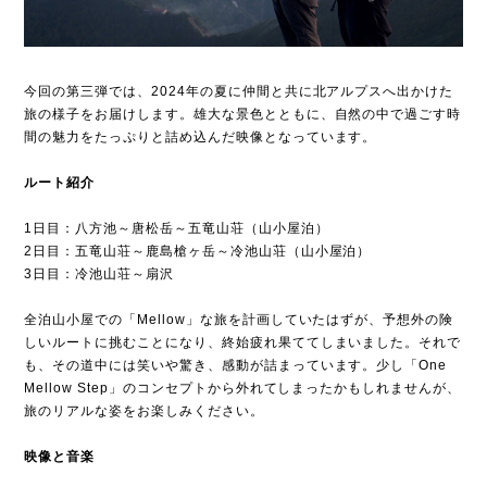
今回の第三弾では、2024年の夏に仲間と共に北アルプスへ出かけた
旅の様子をお届けします。雄大な景色とともに、自然の中で過ごす時
間の魅力をたっぷりと詰め込んだ映像となっています。
ルート紹介
1日目：八方池～唐松岳～五竜山荘（山小屋泊）
2日目：五竜山荘～鹿島槍ヶ岳～冷池山荘（山小屋泊）
3日目：冷池山荘～扇沢
全泊山小屋での「Mellow」な旅を計画していたはずが、予想外の険
しいルートに挑むことになり、終始疲れ果ててしまいました。それで
も、その道中には笑いや驚き、感動が詰まっています。少し「One
Mellow Step」のコンセプトから外れてしまったかもしれませんが、
旅のリアルな姿をお楽しみください。
映像と音楽